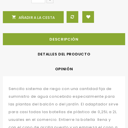

AÑADIR A LA CESTA
DESCRIPCIÓN
DETALLES DEL PRODUCTO
OPINIÓN
Sencillo sistema de riego con una cantidad fija de
suministro de agua concebido especialmente para
las plantas del balcón o del jardín. El adaptador sirve
para casi todas las botellas de plástico de 0,25L a 2L
usuales en el comercio. Entierre la botella llena y
con el cono de arcilla puesto y ya empieza el cono a