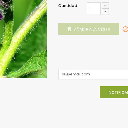
Cantidad

AÑADIR A LA CESTA

NOTIFICA