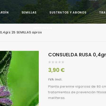
ARDÍN
SEMILLAS
SUSTRATOS Y ABONOS
TRA
JARDINERÍA
,4grs 25 SEMILLAS aprox
Biofertilizantes Bioestimulantes Y Microorganismos
Ornamentales Standard
CONSUELDA RUSA 0,4gr
3,90 €
IVA incl.
Planta perenne vigorosa de 80 cm
tratamientos de prevención fitosa
melíferas.