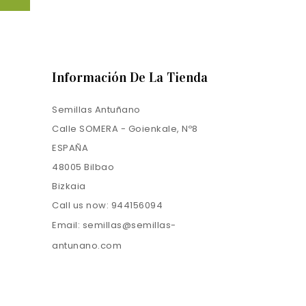
Información De La Tienda
Semillas Antuñano
Calle SOMERA - Goienkale, Nº8
ESPAÑA
48005 Bilbao
Bizkaia
Call us now:
944156094
Email:
semillas@semillas-
antunano.com