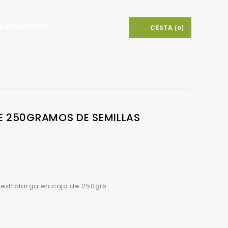
RATAMIENTOS
CESTA
(0)
Otros Tratamientos Fitosanitarios
 250GRAMOS DE SEMILLAS
xtralarga en caja de 250grs