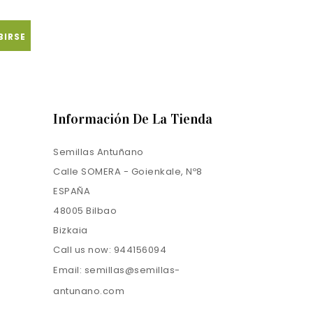
Información De La Tienda
Semillas Antuñano
Calle SOMERA - Goienkale, Nº8
ESPAÑA
48005 Bilbao
Bizkaia
Call us now:
944156094
Email:
semillas@semillas-
antunano.com