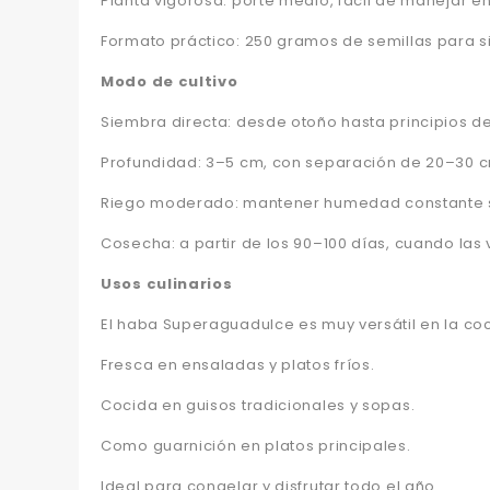
Planta vigorosa: porte medio, fácil de manejar en
Formato práctico: 250 gramos de semillas para 
Modo de cultivo
Siembra directa: desde otoño hasta principios d
Profundidad: 3–5 cm, con separación de 20–30 c
Riego moderado: mantener humedad constante s
Cosecha: a partir de los 90–100 días, cuando las 
Usos culinarios
El haba Superaguadulce es muy versátil en la coc
Fresca en ensaladas y platos fríos.
Cocida en guisos tradicionales y sopas.
Como guarnición en platos principales.
Ideal para congelar y disfrutar todo el año.