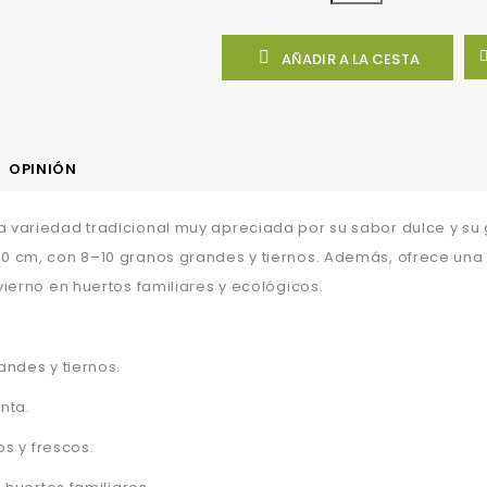

AÑADIR A LA CESTA
OPINIÓN
variedad tradicional muy apreciada por su sabor dulce y su 
cm, con 8–10 granos grandes y tiernos. Además, ofrece una exc
ierno en huertos familiares y ecológicos.
ndes y tiernos.
nta.
os y frescos.