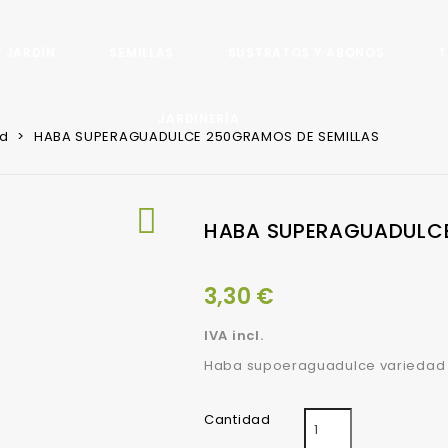
 JARDÍN
SEMILLAS
SUSTRATOS Y ABONOS
T
JARDINERÍA
rd
HABA SUPERAGUADULCE 250GRAMOS DE SEMILLAS
Biofertilizantes Bioestimulantes Y Microorganismos
Ornamentales Standard

HABA SUPERAGUADULCE
3,30 €
IVA incl.
Haba supoeraguadulce variedad e
Cantidad