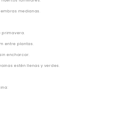
 huertos familiares.
siembras medianas.
e primavera.
m entre plantas.
in encharcar.
vainas estén llenas y verdes.
ina: