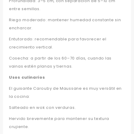
Profundidad: 3–5 cm, con separación de 5–10 cm
entre semillas.
Riego moderado: mantener humedad constante sin
encharcar.
Entutorado: recomendable para favorecer el
crecimiento vertical.
Cosecha: a partir de los 60–70 días, cuando las
vainas estén planas y tiernas.
Usos culinarios
El guisante Carouby de Maussane es muy versátil en
la cocina:
Salteado en wok con verduras.
Hervido brevemente para mantener su textura
crujiente.