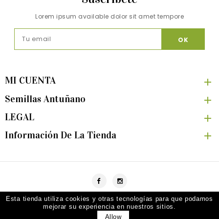
Lorem ipsum available dolor sit amet tempore
MI CUENTA

Semillas Antuñano

LEGAL

Información De La Tienda

Facebook
Instagram
Esta tienda utiliza cookies y otras tecnologías para que podamos
© 2026 Semillas Antuñano · Todos los derechos reservados
mejorar su experiencia en nuestros sitios.
Diseño web
lavidaenunpixel.com
Allow