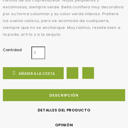
Familia de las Cupresáceas. Hojas pequeñas y
escamosas, siempre verde. Bella conífera muy decorativa
por su forma columnar y su color verde intenso. Prefiere
los suelos calizos, pero se acomoda de cualquiera,
siempre que no se encharque. Muy rústico, resiste bien a
la poda, al frío y a la sequía.
Cantidad

AÑADIR A LA CESTA
DESCRIPCIÓN
DETALLES DEL PRODUCTO
OPINIÓN